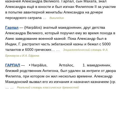
казначей Александра Великого. Гарпал, сын Махата, знал
Александра ещё в юности и был изгнан Филиппом II за участие
в попытке авантюрной женитьбы Александра на дочери
персидского сатрапа …
Википедия
Гарпал
— (Harpâlos) знатный македонянин, друг детства
Александра Великого, который поручил ему во время похода в
Азию заведование военной казной. Пока Александр был в
Индии, Г. растратил часть экбатанской казны и бежал с 5000
талантов и 6000 греческих… …
Энциклопедический словарь Ф.А.
Брокгауза и И.А. Ефрона
ГАРПАЛ
— • Harpălus, Άrπαλος, 1. македонянин,
близкий родственник Антигона, был удален за интриги от двора
Филиппа, при котором он жил несколько времени. Александр
Македонский вызвал его из изгнания и назначил казначеем (ср.
… …
Реальный словарь классических древностей