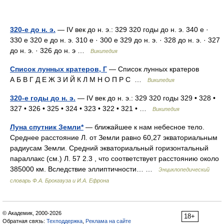
320-е до н. э.
— IV век до н. э.: 329 320 годы до н. э. 340 е ·
330 е 320 е до н. э. 310 е · 300 е 329 до н. э. · 328 до н. э. · 327
до н. э. · 326 до н. э …
Википедия
Список лунных кратеров, Г
— Список лунных кратеров
А Б В Г Д Е Ж З И Й К Л М Н О П Р С …
Википедия
320-е годы до н. э.
— IV век до н. э.: 329 320 годы 329 • 328 •
327 • 326 • 325 • 324 • 323 • 322 • 321 • …
Википедия
Луна спутник Земли*
— ближайшее к нам небесное тело.
Среднее расстояние Л. от Земли равно 60,27 экваториальным
радиусам Земли. Средний экваториальный горизонтальный
параллакс (см.) Л. 57 2.3 , что соответствует расстоянию около
385000 км. Вследствие эллиптичности… …
Энциклопедический
словарь Ф.А. Брокгауза и И.А. Ефрона
© Академик, 2000-2026
18+
Обратная связь:
Техподдержка
,
Реклама на сайте