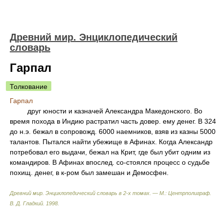
Древний мир. Энциклопедический
словарь
Гарпал
Толкование
Гарпал
друг юности и казначей Александра Македонского. Во
время похода в Индию растратил часть довер. ему денег. В 324
до н.э. бежал в сопровожд. 6000 наемников, взяв из казны 5000
талантов. Пытался найти убежище в Афинах. Когда Александр
потребовал его выдачи, бежал на Крит, где был убит одним из
командиров. В Афинах впослед. со-стоялся процесс о судьбе
похищ. денег, в к-ром был замешан и Демосфен.
Древний мир. Энциклопедический словарь в 2-х томах. — М.: Центрполиграф
.
В. Д. Гладкий
.
1998
.